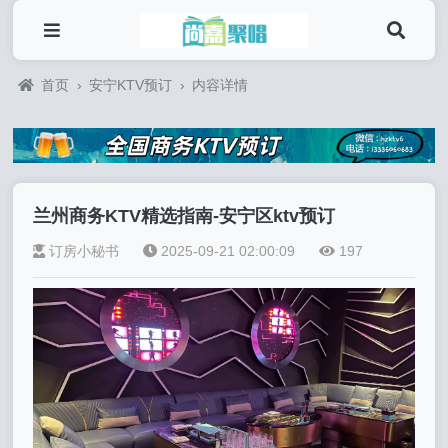
首页
›
安宁KTV预订
›
内容详情
兰州商务KTV精选指南-安宁区ktv预订
订房小秘书
2025-09-21 02:00:09
197